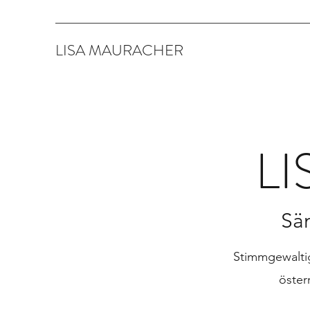
LISA MAURACHER
L
Sän
Stimmgewaltig
öster