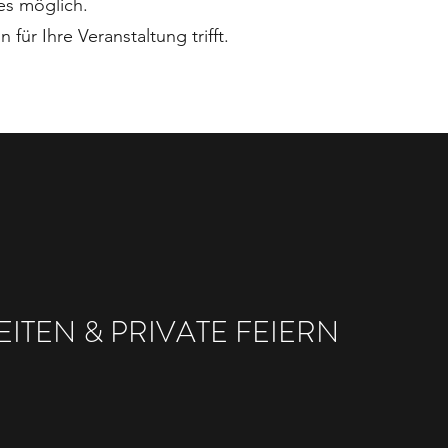
s möglich.​
ür Ihre Veranstaltung trifft.​
TEN & PRIVATE FEIERN​