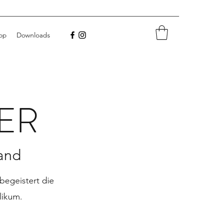
op
Downloads
ER
Band
begeistert die
likum.